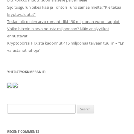
Bittikolikko muutti suomalaiselle palvelimelle
Sijoitusgurun oikea käsi ja Tohtori Tuho samaa mieltä: ”Kieltäkää
kryptovaluutat”
Teslan bitcoinien arvo romahti: liki 190 miljoonan euron tappiot
Voiko bitcoinin arvo nousta miljoonaan? Näin analyytikot
ennustavat
Kryptopörssi FTX:stä kadonnut 415 miljoonaa taivaan tuuliin – ”En
varastanut rahoja”
YHTEISTYÖKUMPPANIT:
Search
for:
RECENT COMMENTS