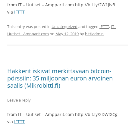
from IT – Uutiset – Ampparit.com http://bit.ly/2W1JIvB
via
IFTTT
This entry was posted in
Uncategorized
and tagged
IFTTT
,
IT -
Uutiset - Ampparit.com
on
May 12, 2019
by
bittiadmin
.
Hakkerit iskivät merkittävään bitcoin-
pörssiin: 35 miljoonan euron arvoinen
saalis (Mikrobitti.fi)
Leave a reply
from IT – Uutiset – Ampparit.com http://bit.ly/2DWfXCg
via
IFTTT