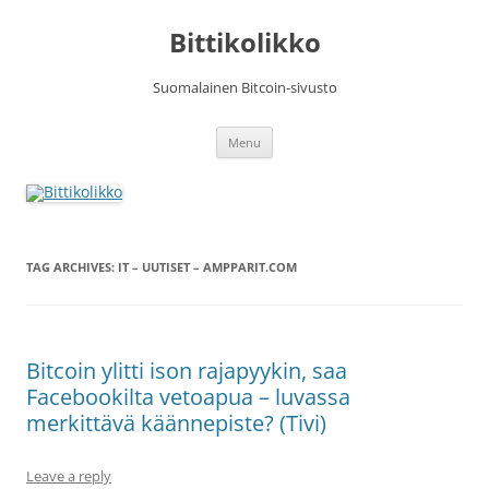
Skip
to
Bittikolikko
content
Suomalainen Bitcoin-sivusto
Menu
TAG ARCHIVES:
IT – UUTISET – AMPPARIT.COM
Bitcoin ylitti ison rajapyykin, saa
Facebookilta vetoapua – luvassa
merkittävä käännepiste? (Tivi)
Leave a reply