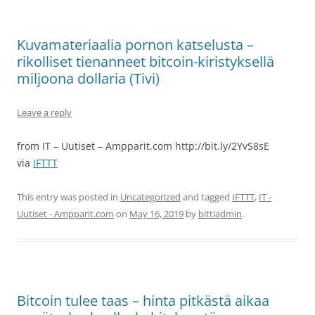
Kuvamateriaalia pornon katselusta –
rikolliset tienanneet bitcoin-kiristyksellä
miljoona dollaria (Tivi)
Leave a reply
from IT – Uutiset – Ampparit.com http://bit.ly/2YvS8sE
via
IFTTT
This entry was posted in
Uncategorized
and tagged
IFTTT
,
IT -
Uutiset - Ampparit.com
on
May 16, 2019
by
bittiadmin
.
Bitcoin tulee taas – hinta pitkästä aikaa