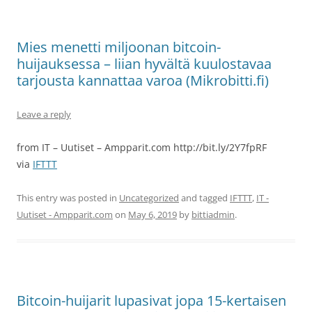
Mies menetti miljoonan bitcoin-
huijauksessa – liian hyvältä kuulostavaa
tarjousta kannattaa varoa (Mikrobitti.fi)
Leave a reply
from IT – Uutiset – Ampparit.com http://bit.ly/2Y7fpRF
via
IFTTT
This entry was posted in
Uncategorized
and tagged
IFTTT
,
IT -
Uutiset - Ampparit.com
on
May 6, 2019
by
bittiadmin
.
Bitcoin-huijarit lupasivat jopa 15-kertaisen