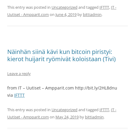
This entry was posted in
Uncategorized
and tagged
IFTTT
,
IT -
Uutiset - Ampparit.com
on
June 4, 2019
by
bittiadmin
.
Näinhän siinä kävi kun bitcoin piristyi:
kierot huijarit ryömivät koloistaan (Tivi)
Leave a reply
from IT – Uutiset – Ampparit.com http://bit.ly/2HL8dnu
via
IFTTT
This entry was posted in
Uncategorized
and tagged
IFTTT
,
IT -
Uutiset - Ampparit.com
on
May 24, 2019
by
bittiadmin
.