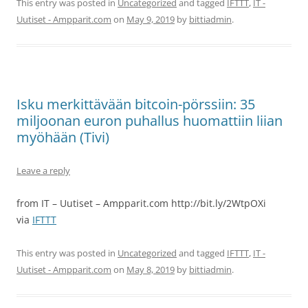
This entry was posted in
Uncategorized
and tagged
IFTTT
,
IT -
Uutiset - Ampparit.com
on
May 9, 2019
by
bittiadmin
.
Isku merkittävään bitcoin-pörssiin: 35
miljoonan euron puhallus huomattiin liian
myöhään (Tivi)
Leave a reply
from IT – Uutiset – Ampparit.com http://bit.ly/2WtpOXi
via
IFTTT
This entry was posted in
Uncategorized
and tagged
IFTTT
,
IT -
Uutiset - Ampparit.com
on
May 8, 2019
by
bittiadmin
.