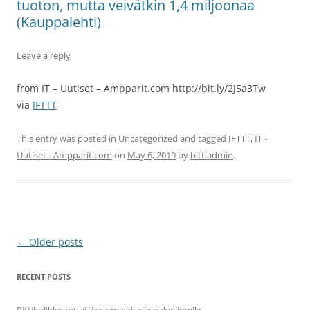
tuoton, mutta veivätkin 1,4 miljoonaa
(Kauppalehti)
Leave a reply
from IT – Uutiset – Ampparit.com http://bit.ly/2J5a3Tw
via
IFTTT
This entry was posted in
Uncategorized
and tagged
IFTTT
,
IT -
Uutiset - Ampparit.com
on
May 6, 2019
by
bittiadmin
.
Post
←
Older posts
navigation
RECENT POSTS