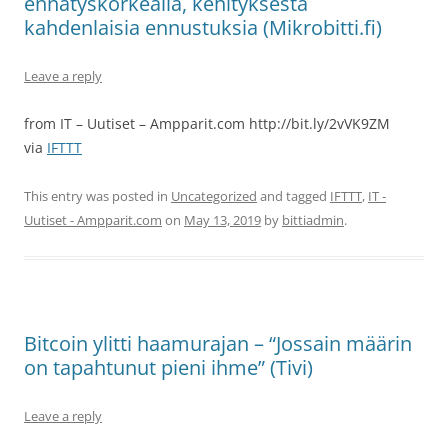
ennätyskorkealla, kehityksestä
kahdenlaisia ennustuksia (Mikrobitti.fi)
Leave a reply
from IT – Uutiset – Ampparit.com http://bit.ly/2vVK9ZM
via
IFTTT
This entry was posted in
Uncategorized
and tagged
IFTTT
,
IT -
Uutiset - Ampparit.com
on
May 13, 2019
by
bittiadmin
.
Bitcoin ylitti haamurajan – “Jossain määrin
on tapahtunut pieni ihme” (Tivi)
Leave a reply