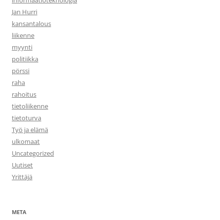
informaatioteknologia
Jan Hurri
kansantalous
liikenne
myynti
politiikka
pörssi
raha
rahoitus
tietoliikenne
tietoturva
Työ ja elämä
ulkomaat
Uncategorized
Uutiset
Yrittäjä
META