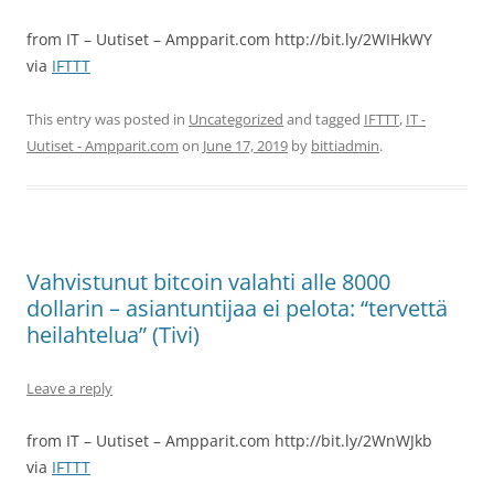
from IT – Uutiset – Ampparit.com http://bit.ly/2WIHkWY
via
IFTTT
This entry was posted in
Uncategorized
and tagged
IFTTT
,
IT -
Uutiset - Ampparit.com
on
June 17, 2019
by
bittiadmin
.
Vahvistunut bitcoin valahti alle 8000
dollarin – asiantuntijaa ei pelota: “tervettä
heilahtelua” (Tivi)
Leave a reply
from IT – Uutiset – Ampparit.com http://bit.ly/2WnWJkb
via
IFTTT