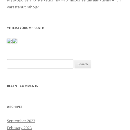
Kryptopörssi FTX:stä kadonnut 415 miljoonaa taivaan tuuliin – ”En
varastanut rahoja”
YHTEISTYÖKUMPPANIT:
Search
for:
RECENT COMMENTS
ARCHIVES
September 2023
February 2023