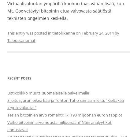
Virtuaalivaluutan ympärillä kuohuu taas vähän lisää, kun
Mt. Gox vetäytyi bitcoinin etua valvovasta säätiöstä
teknisten ongelmien keskellä.
This entry was posted in
tietoliikenne
on
February 24, 2014
by
Taloussanomat
.
RECENT POSTS
Bittikolikko muutti suomalaiselle palvelimelle
Sijoitusgurun oikea käsi ja Tohtori Tuho samaa mieltä: ”Kieltäkää
kryptovaluutat”
Teslan bitcoinien arvo romahti: liki 190 miljoonan euron tappiot
Voiko bitcoinin arvo nousta miljoonaan? Näin analyytikot
ennustavat