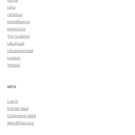
pörssi
raha
rahoitus
tietoliikenne
tietoturva
Työ ja elämä
ulkomaat
Uncategorized
Uutiset
Yrittäjä
META
Log in
Entries feed
Comments feed
WordPress.org