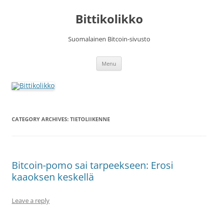
Skip
to
Bittikolikko
content
Suomalainen Bitcoin-sivusto
Menu
CATEGORY ARCHIVES:
TIETOLIIKENNE
Bitcoin-pomo sai tarpeekseen: Erosi
kaaoksen keskellä
Leave a reply