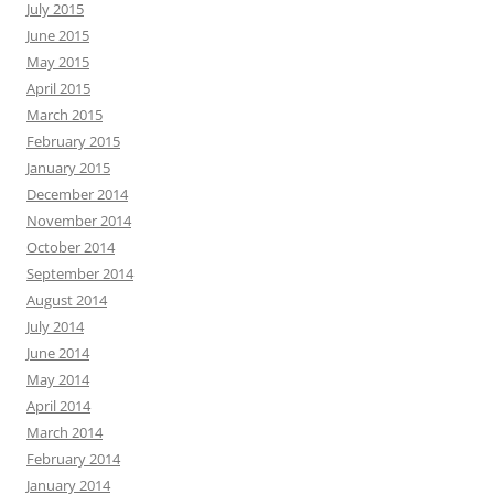
July 2015
June 2015
May 2015
April 2015
March 2015
February 2015
January 2015
December 2014
November 2014
October 2014
September 2014
August 2014
July 2014
June 2014
May 2014
April 2014
March 2014
February 2014
January 2014