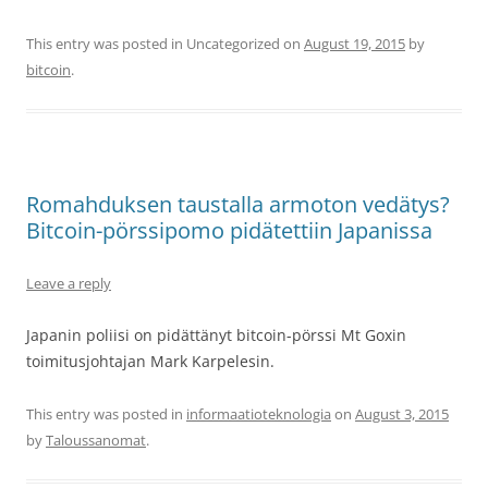
This entry was posted in Uncategorized on
August 19, 2015
by
bitcoin
.
Romahduksen taustalla armoton vedätys?
Bitcoin-pörssipomo pidätettiin Japanissa
Leave a reply
Japanin poliisi on pidättänyt bitcoin-pörssi Mt Goxin
toimitusjohtajan Mark Karpelesin.
This entry was posted in
informaatioteknologia
on
August 3, 2015
by
Taloussanomat
.