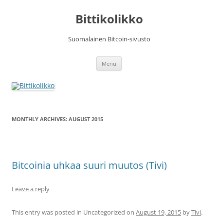
Skip
to
Bittikolikko
content
Suomalainen Bitcoin-sivusto
Menu
MONTHLY ARCHIVES:
AUGUST 2015
Bitcoinia uhkaa suuri muutos (Tivi)
Leave a reply
This entry was posted in Uncategorized on
August 19, 2015
by
Tivi
.