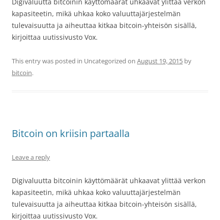
Digivaluutta bitcoinin käyttömäärät uhkaavat ylittää verkon
kapasiteetin, mikä uhkaa koko valuuttajärjestelmän
tulevaisuutta ja aiheuttaa kitkaa bitcoin-yhteisön sisällä,
kirjoittaa uutissivusto Vox.
This entry was posted in Uncategorized on
August 19, 2015
by
bitcoin
.
Bitcoin on kriisin partaalla
Leave a reply
Digivaluutta bitcoinin käyttömäärät uhkaavat ylittää verkon
kapasiteetin, mikä uhkaa koko valuuttajärjestelmän
tulevaisuutta ja aiheuttaa kitkaa bitcoin-yhteisön sisällä,
kirjoittaa uutissivusto Vox.