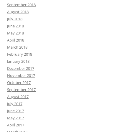
September 2018
August 2018
July 2018
June 2018
May 2018
April 2018
March 2018
February 2018
January 2018
December 2017
November 2017
October 2017
September 2017
August 2017
July 2017
June 2017
May 2017
April 2017