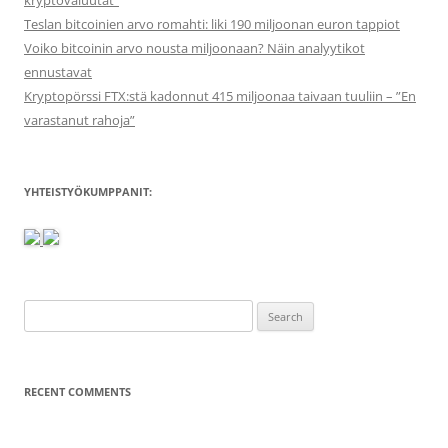
kryptovaluutat”
Teslan bitcoinien arvo romahti: liki 190 miljoonan euron tappiot
Voiko bitcoinin arvo nousta miljoonaan? Näin analyytikot
ennustavat
Kryptopörssi FTX:stä kadonnut 415 miljoonaa taivaan tuuliin – ”En
varastanut rahoja”
YHTEISTYÖKUMPPANIT:
Search
for:
RECENT COMMENTS