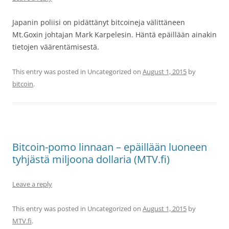
Japanin poliisi on pidättänyt bitcoineja välittäneen
Mt.Goxin johtajan Mark Karpelesin. Häntä epäillään ainakin
tietojen väärentämisestä.
This entry was posted in Uncategorized on
August 1, 2015
by
bitcoin
.
Bitcoin-pomo linnaan – epäillään luoneen
tyhjästä miljoona dollaria (MTV.fi)
Leave a reply
This entry was posted in Uncategorized on
August 1, 2015
by
MTV.fi
.