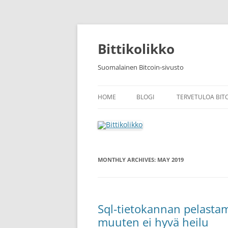
Skip
to
content
Bittikolikko
Suomalainen Bitcoin-sivusto
HOME
BLOGI
TERVETULOA BIT
MONTHLY ARCHIVES:
MAY 2019
Sql-tietokannan pelastam
muuten ei hyvä heilu