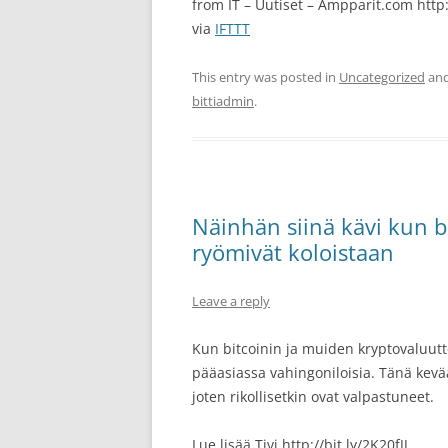
from IT – Uutiset – Ampparit.com http
via
IFTTT
This entry was posted in
Uncategorized
and
bittiadmin
.
Näinhän siinä kävi kun bit
ryömivät koloistaan
Leave a reply
Kun bitcoinin ja muiden kryptovaluutt
pääasiassa vahingoniloisia. Tänä kevä
joten rikollisetkin ovat valpastuneet.
Lue lisää Tivi http://bit.ly/2K20fJJ