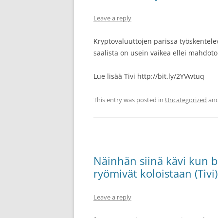
Leave a reply
Kryptovaluuttojen parissa työskentelevät
saalista on usein vaikea ellei mahdoton
Lue lisää Tivi http://bit.ly/2YVwtuq
This entry was posted in
Uncategorized
and
Näinhän siinä kävi kun bit
ryömivät koloistaan (Tivi)
Leave a reply