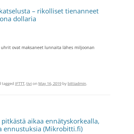
atselusta – rikolliset tienanneet
oona dollaria
 uhrit ovat maksaneet lunnaita lähes miljoonan
 tagged
IFTTT
,
tivi
on
May 16, 2019
by
bittiadmin
.
a pitkästä aikaa ennätyskorkealla,
 ennustuksia (Mikrobitti.fi)