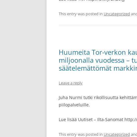
This entry was posted in
Uncategorized
and
Huumeita Tor-verkon kau
miljoonalla vuodessa – t
säätelemättömät markki
Leave a reply
Juha Nurmi tutki rikollisuutta kehitt
piilopalveluille.
Lue lisää Uutiset – Ilta-Sanomat http:/
This entry was posted in
Uncategorized
and