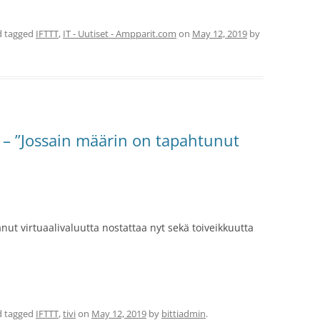
 tagged
IFTTT
,
IT - Uutiset - Ampparit.com
on
May 12, 2019
by
n – ”Jossain määrin on tapahtunut
ut virtuaalivaluutta nostattaa nyt sekä toiveikkuutta
 tagged
IFTTT
,
tivi
on
May 12, 2019
by
bittiadmin
.