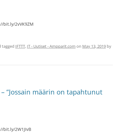
://bit.ly/2vVK9ZM
 tagged
IFTTT
,
IT - Uutiset - Ampparit.com
on
May 13, 2019
by
n – “Jossain määrin on tapahtunut
//bit.ly/2W1JIvB