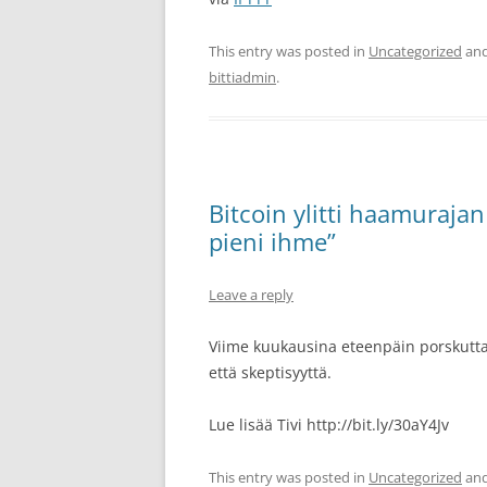
This entry was posted in
Uncategorized
and
bittiadmin
.
Bitcoin ylitti haamuraja
pieni ihme”
Leave a reply
Viime kuukausina eteenpäin porskuttan
että skeptisyyttä.
Lue lisää Tivi http://bit.ly/30aY4Jv
This entry was posted in
Uncategorized
and