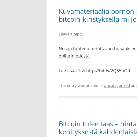
Kuvamateriaalia pornon k
bitcoin-kiristyksellä milj
Leave a reply
Noloja tunteita herättävän huijauksen
dollarin edestä.
Lue lisää Tivi http://bit.ly/2Q55nOd
This entry was posted in
Uncategorized
and
Bitcoin tulee taas – hint
kehityksestä kahdenlaisia