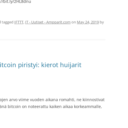
://bit.ly/2HL8dnu
 tagged
IFTTT
,
IT - Uutiset - Ampparit.com
on
May 24, 2019
by
coin piristyi: kierot huijarit
ojen arvo viime vuoden aikana romahti, ne kiinnostivat
änä bitcoin on noteerattu kaiken aikaa korkeammalle,