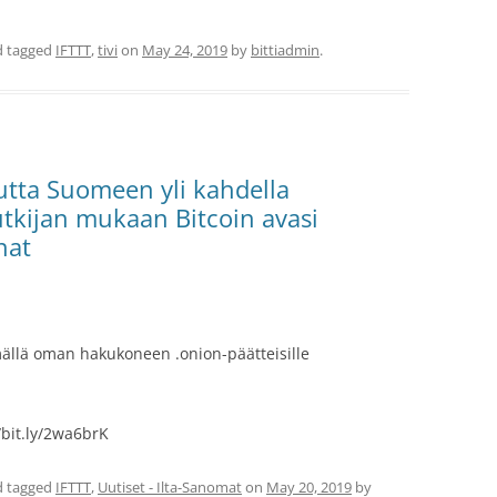
 tagged
IFTTT
,
tivi
on
May 24, 2019
by
bittiadmin
.
tta Suomeen yli kahdella
utkijan mukaan Bitcoin avasi
nat
ämällä oman hakukoneen .onion-päätteisille
/bit.ly/2wa6brK
 tagged
IFTTT
,
Uutiset - Ilta-Sanomat
on
May 20, 2019
by