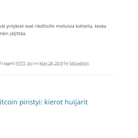
 yritykset ovat rikollisille mieluisia kohteita, koska
kin jäljittää.
 tagged
IFTTT
,
tivi
on
May 28, 2019
by
bittiadmin
.
coin piristyi: kierot huijarit