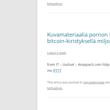
bittiadmin
.
Kuvamateriaalia pornon k
bitcoin-kiristyksellä miljo
Leave a reply
from IT – Uutiset – Ampparit.com http:
via
IFTTT
This entry was posted in
Uncategorized
and
bittiadmin
.