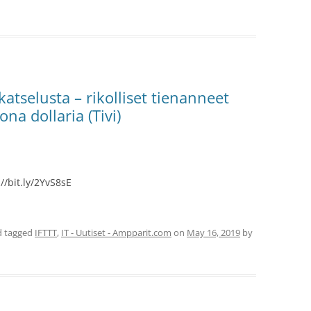
atselusta – rikolliset tienanneet
ona dollaria (Tivi)
//bit.ly/2YvS8sE
 tagged
IFTTT
,
IT - Uutiset - Ampparit.com
on
May 16, 2019
by