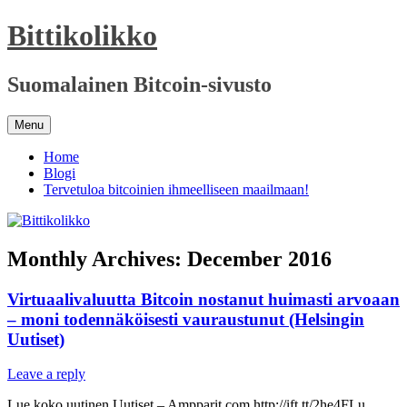
Skip
Bittikolikko
to
content
Suomalainen Bitcoin-sivusto
Menu
Home
Blogi
Tervetuloa bitcoinien ihmeelliseen maailmaan!
Monthly Archives:
December 2016
Virtuaalivaluutta Bitcoin nostanut huimasti arvoaan
– moni todennäköisesti vauraustunut (Helsingin
Uutiset)
Leave a reply
Lue koko uutinen Uutiset – Ampparit.com http://ift.tt/2he4FLu