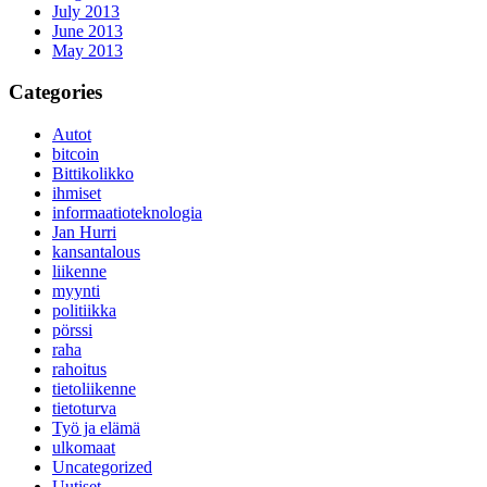
July 2013
June 2013
May 2013
Categories
Autot
bitcoin
Bittikolikko
ihmiset
informaatioteknologia
Jan Hurri
kansantalous
liikenne
myynti
politiikka
pörssi
raha
rahoitus
tietoliikenne
tietoturva
Työ ja elämä
ulkomaat
Uncategorized
Uutiset