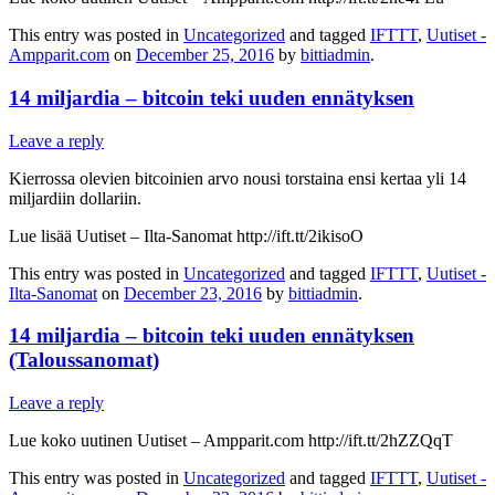
This entry was posted in
Uncategorized
and tagged
IFTTT
,
Uutiset -
Ampparit.com
on
December 25, 2016
by
bittiadmin
.
14 miljardia – bitcoin teki uuden ennätyksen
Leave a reply
Kierrossa olevien bitcoinien arvo nousi torstaina ensi kertaa yli 14
miljardiin dollariin.
Lue lisää Uutiset – Ilta-Sanomat http://ift.tt/2ikisoO
This entry was posted in
Uncategorized
and tagged
IFTTT
,
Uutiset -
Ilta-Sanomat
on
December 23, 2016
by
bittiadmin
.
14 miljardia – bitcoin teki uuden ennätyksen
(Taloussanomat)
Leave a reply
Lue koko uutinen Uutiset – Ampparit.com http://ift.tt/2hZZQqT
This entry was posted in
Uncategorized
and tagged
IFTTT
,
Uutiset -