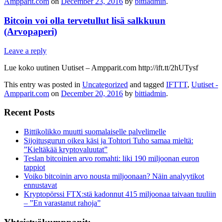
Ampparit.com
on
December 23, 2016
by
bittiadmin
.
Bitcoin voi olla tervetullut lisä salkkuun
(Arvopaperi)
Leave a reply
Lue koko uutinen Uutiset – Ampparit.com http://ift.tt/2hUTysf
This entry was posted in
Uncategorized
and tagged
IFTTT
,
Uutiset -
Ampparit.com
on
December 20, 2016
by
bittiadmin
.
Recent Posts
Bittikolikko muutti suomalaiselle palvelimelle
Sijoitusgurun oikea käsi ja Tohtori Tuho samaa mieltä:
”Kieltäkää kryptovaluutat”
Teslan bitcoinien arvo romahti: liki 190 miljoonan euron
tappiot
Voiko bitcoinin arvo nousta miljoonaan? Näin analyytikot
ennustavat
Kryptopörssi FTX:stä kadonnut 415 miljoonaa taivaan tuuliin
– ”En varastanut rahoja”