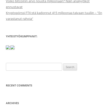
Voiko bitcoinin arvo nousta miljoonaan? Näin analyytikot
ennustavat
Kryptopörssi FTX:stä kadonnut 415 miljoonaa taivaan tuuliin – ”En
varastanut rahoja”
YHTEISTYÖKUMPPANIT:
Search
for:
RECENT COMMENTS
ARCHIVES