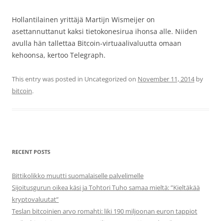
Hollantilainen yrittäjä Martijn Wismeijer on
asettannuttanut kaksi tietokonesirua ihonsa alle. Niiden
avulla hän tallettaa Bitcoin-virtuaalivaluutta omaan
kehoonsa, kertoo Telegraph.
This entry was posted in Uncategorized on
November 11, 2014
by
bitcoin
.
RECENT POSTS
Bittikolikko muutti suomalaiselle palvelimelle
Sijoitusgurun oikea käsi ja Tohtori Tuho samaa mieltä: ”Kieltäkää
kryptovaluutat”
Teslan bitcoinien arvo romahti: liki 190 miljoonan euron tappiot