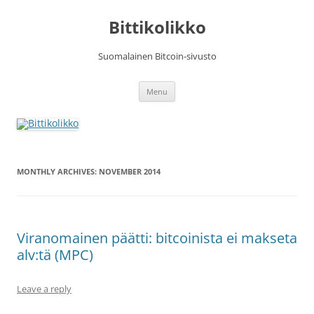
Skip
to
Bittikolikko
content
Suomalainen Bitcoin-sivusto
Menu
MONTHLY ARCHIVES:
NOVEMBER 2014
Viranomainen päätti: bitcoinista ei makseta
alv:tä (MPC)
Leave a reply