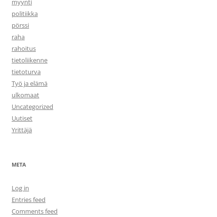
myynti
politiikka
pörssi
raha
rahoitus
tietoliikenne
tietoturva
Työ ja elämä
ulkomaat
Uncategorized
Uutiset
Yrittäjä
META
Log in
Entries feed
Comments feed