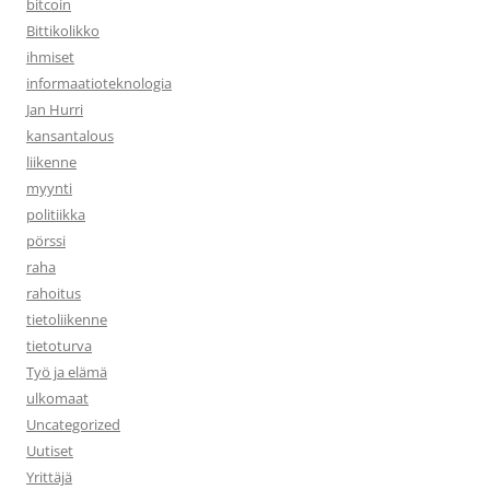
bitcoin
Bittikolikko
ihmiset
informaatioteknologia
Jan Hurri
kansantalous
liikenne
myynti
politiikka
pörssi
raha
rahoitus
tietoliikenne
tietoturva
Työ ja elämä
ulkomaat
Uncategorized
Uutiset
Yrittäjä