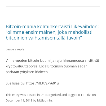
Bitcoin-mania kolminkertaisti liikevaihdon:
”olimme ensimmäinen, joka mahdollisti
bitcoinien vaihtamisen tällä tavoin”
Leave a reply
Viime vuoden bitcoin-buumi ja raju hinnannousu siivittivät
kryptovaluuttapörssi LocalBitcoinsin Suomen sadan
parhaan yrityksen kärkeen.
Lue lisää tivi https://ift.tt/2Pv601u
This entry was posted in
Uncategorized
and tagged
IFTTT
,
tivi
on
December 11, 2018
by
bittiadmin
.