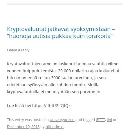
Kryptovaluutat jatkavat syöksymistään –
“huonoja uutisia pukkaa kuin torakoita”
Leave a reply
Kryptovaluuttojen arvo on laskenut huimaa vauhtia viime
vuoden huippulukemista. 20 000 dollarin rajaa kolkutellut
bitcoin on enää reilun 3000 taalan arvoinen, ja sen
odotetaan syöksyvän alle kahden tonnin. Muilla
kryptovaluutoilla ei mene yhtään sen paremmin.
Lue lisää tivi https://ift.tt/2L7JfQx
This entry was posted in
Uncategorized
and tagged
IFTTT
,
tivi
on
December 10, 2018
by
bittiadmin
.