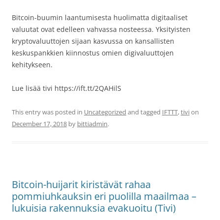
Bitcoin-buumin laantumisesta huolimatta digitaaliset
valuutat ovat edelleen vahvassa nosteessa. Yksityisten
kryptovaluuttojen sijaan kasvussa on kansallisten
keskuspankkien kiinnostus omien digivaluuttojen
kehitykseen.
Lue lisää tivi https://ift.tt/2QAHilS
This entry was posted in
Uncategorized
and tagged
IFTTT
,
tivi
on
December 17, 2018
by
bittiadmin
.
Bitcoin-huijarit kiristävät rahaa
pommiuhkauksin eri puolilla maailmaa –
lukuisia rakennuksia evakuoitu (Tivi)