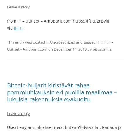
Leave a reply
from IT – Uutiset – Ampparit.com https://ift.tt/2rBVlIJ
via
IFTTT
This entry was posted in
Uncategorized
and tagged
IFTTT
,
IT -
Uutiset - Ampparit.com
on
December 14, 2018
by
bittiadmin
.
Bitcoin-huijarit kiristävät rahaa
pommiuhkauksin eri puolilla maailmaa –
lukuisia rakennuksia evakuoitu
Leave a reply
Useat englanninkieliset maat kuten Yhdysvallat, Kanada ja