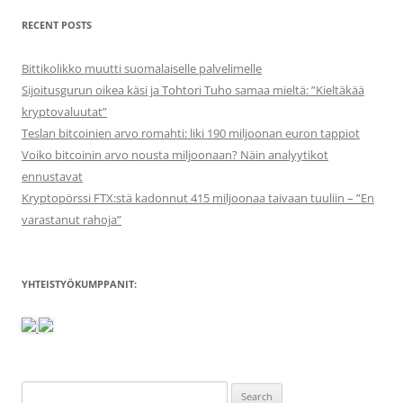
RECENT POSTS
Bittikolikko muutti suomalaiselle palvelimelle
Sijoitusgurun oikea käsi ja Tohtori Tuho samaa mieltä: ”Kieltäkää
kryptovaluutat”
Teslan bitcoinien arvo romahti: liki 190 miljoonan euron tappiot
Voiko bitcoinin arvo nousta miljoonaan? Näin analyytikot
ennustavat
Kryptopörssi FTX:stä kadonnut 415 miljoonaa taivaan tuuliin – ”En
varastanut rahoja”
YHTEISTYÖKUMPPANIT:
Search