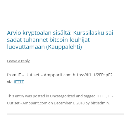
Arvio kryptoalan sisältä: Kurssilasku sai
sadat tuhannet bitcoin-louhijat
luovuttamaan (Kauppalehti)
Leave a reply
from IT – Uutiset – Ampparit.com https://ift.tt/2FPcpF2
via
IFTTT
This entry was posted in
Uncategorized
and tagged
IFTTT
,
IT -
Uutiset - Ampparit.com
on
December 1, 2018
by
bittiadmin
.