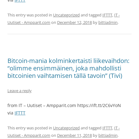
This entry was posted in
Uncategorized
and tagged
IFTTT
,
IT -
Uutiset - Ampparit.com
on
December 12, 2018
by
bittiadmin
.
Bitcoin-mania kolminkertaisti liikevaihdon:
“olimme ensimmäinen, joka mahdollisti
bitcoinien vaihtamisen tällä tavoin” (Tivi)
Leave a reply
from IT – Uutiset – Ampparit.com https://ift.tt/2C6vYoN
via
IFTTT
This entry was posted in
Uncategorized
and tagged
IFTTT
,
IT -
Uutiset - Ampparit.com
on
December 11, 2018
by
bittiadmin
.