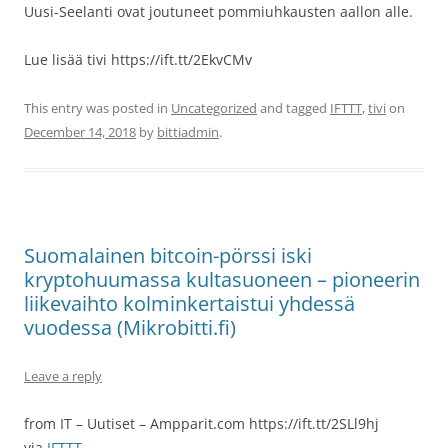
Uusi-Seelanti ovat joutuneet pommiuhkausten aallon alle.
Lue lisää tivi https://ift.tt/2EkvCMv
This entry was posted in
Uncategorized
and tagged
IFTTT
,
tivi
on
December 14, 2018
by
bittiadmin
.
Suomalainen bitcoin-pörssi iski
kryptohuumassa kultasuoneen – pioneerin
liikevaihto kolminkertaistui yhdessä
vuodessa (Mikrobitti.fi)
Leave a reply
from IT – Uutiset – Ampparit.com https://ift.tt/2SLl9hj
via
IFTTT