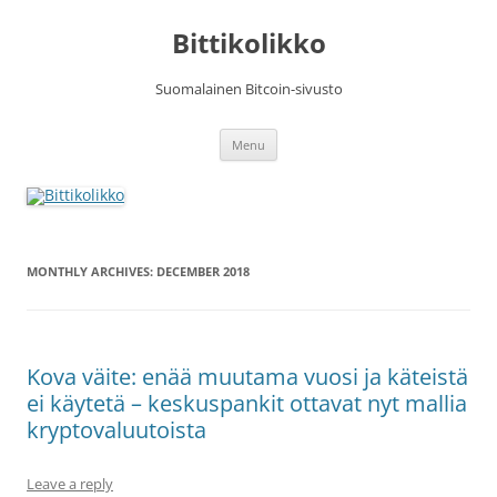
Skip
to
Bittikolikko
content
Suomalainen Bitcoin-sivusto
Menu
MONTHLY ARCHIVES:
DECEMBER 2018
Kova väite: enää muutama vuosi ja käteistä
ei käytetä – keskuspankit ottavat nyt mallia
kryptovaluutoista
Leave a reply