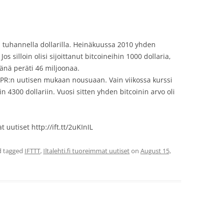
li tuhannella dollarilla. Heinäkuussa 2010 yhden
 Jos silloin olisi sijoittanut bitcoineihin 1000 dollaria,
vänä peräti 46 miljoonaa.
NPR:n uutisen mukaan nousuaan. Vain viikossa kurssi
in 4300 dollariin. Vuosi sitten yhden bitcoinin arvo oli
 uutiset http://ift.tt/2uKInIL
 tagged
IFTTT
,
Iltalehti.fi tuoreimmat uutiset
on
August 15,