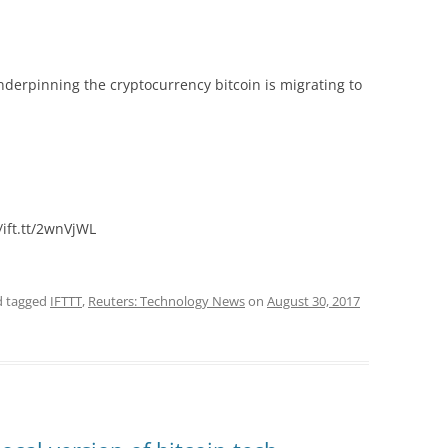
derpinning the cryptocurrency bitcoin is migrating to
ift.tt/2wnVjWL
 tagged
IFTTT
,
Reuters: Technology News
on
August 30, 2017