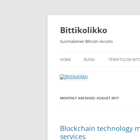
Skip
to
content
Bittikolikko
Suomalainen Bitcoin-sivusto
HOME
BLOGI
TERVETULOA BIT
MONTHLY ARCHIVES:
AUGUST 2017
Blockchain technology mo
services