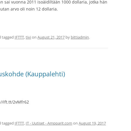
 sai vuonna 2011 isoäidiltään 1000 dollaria, jotka hän
uutan arvo oli noin 12 dollaria.
 tagged
IFTTT
,
tivi
on
August 21, 2017
by
bittiadmin
.
ituskohde (Kauppalehti)
//ift.tt/2vMfr62
 tagged
IFTTT
,
IT - Uutiset - Ampparit.com
on
August 19, 2017