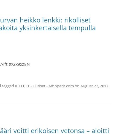
rvan heikko lenkki: rikolliset
akoita yksinkertaisella tempulla
//ift.tt/2x9xz8N
 tagged
IFTTT
,
IT - Uutiset - Ampparit.com
on
August 22, 2017
äri voitti erikoisen vetonsa – aloitti