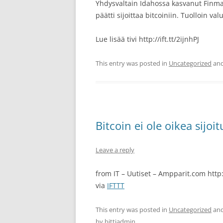
Yhdysvaltain Idahossa kasvanut Finman
päätti sijoittaa bitcoiniin. Tuolloin val
Lue lisää tivi http://ift.tt/2ijnhPJ
This entry was posted in
Uncategorized
and
Bitcoin ei ole oikea sijo
Leave a reply
from IT – Uutiset – Ampparit.com http:
via
IFTTT
This entry was posted in
Uncategorized
and
by
bittiadmin
.