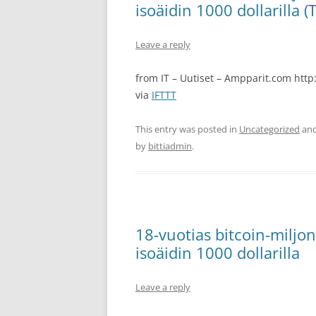
isoäidin 1000 dollarilla (T
Leave a reply
from IT – Uutiset – Ampparit.com http:/
via
IFTTT
This entry was posted in
Uncategorized
and
by
bittiadmin
.
18-vuotias bitcoin-miljonä
isoäidin 1000 dollarilla
Leave a reply