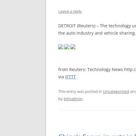
Leave a reply
DETROIT (Reuters) – The technology un
the auto industry and vehicle sharing.
from Reuters: Technology News http://
via
IFTTT
This entry was posted in
Uncategorized
and
by
bittiadmin
.