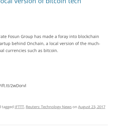
local version of bitcoin tech
rate Fosun Group has made a foray into blockchain
artup behind Onchain, a local version of the much-
al currencies such as bitcoin.
ift.tt/2wDorvl
 tagged
IFTTT
,
Reuters: Technology News
on
August 23, 2017