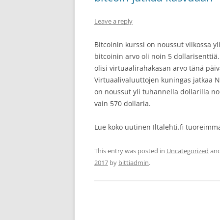
Leave a reply
Bitcoinin kurssi on noussut viikossa y
bitcoinin arvo oli noin 5 dollarisenttiä.
olisi virtuaalirahakasan arvo tänä päi
Virtuaalivaluuttojen kuningas jatkaa 
on noussut yli tuhannella dollarilla no
vain 570 dollaria.
Lue koko uutinen Iltalehti.fi tuoreimmat
This entry was posted in
Uncategorized
and
2017
by
bittiadmin
.