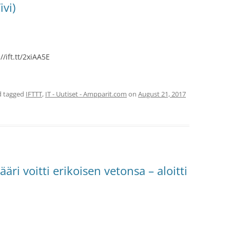
ivi)
/ift.tt/2xiAA5E
 tagged
IFTTT
,
IT - Uutiset - Ampparit.com
on
August 21, 2017
äri voitti erikoisen vetonsa – aloitti