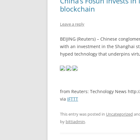
China’s Fosun invests in 
blockchain
Leave a reply
BEIJING (Reuters) – Chinese conglome
with an investment in the Shanghai st
hyped technology that underpins virtu
from Reuters: Technology News http://
via
IFTTT
This entry was posted in
Uncategorized
and
by
bittiadmin
.