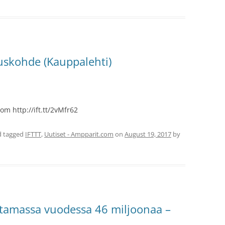
ituskohde (Kauppalehti)
om http://ift.tt/2vMfr62
 tagged
IFTTT
,
Uutiset - Ampparit.com
on
August 19, 2017
by
utamassa vuodessa 46 miljoonaa –