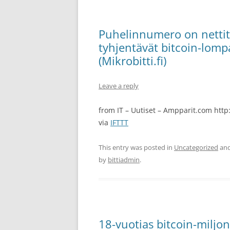
Puhelinnumero on nettitu
tyhjentävät bitcoin-lomp
(Mikrobitti.fi)
Leave a reply
from IT – Uutiset – Ampparit.com http:
via
IFTTT
This entry was posted in
Uncategorized
and
by
bittiadmin
.
18-vuotias bitcoin-miljonä