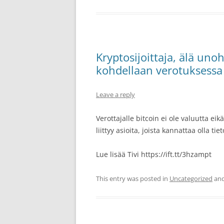
Kryptosijoittaja, älä uno
kohdellaan verotuksessa
Leave a reply
Verottajalle bitcoin ei ole ­valuutta e
liittyy asioita, joista kannattaa olla tie
Lue lisää Tivi https://ift.tt/3hzampt
This entry was posted in
Uncategorized
and