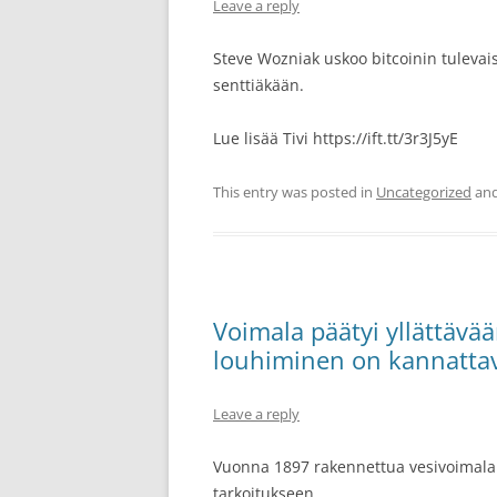
Leave a reply
Steve Wozniak uskoo bitcoinin tulevaisu
senttiäkään.
Lue lisää Tivi https://ift.tt/3r3J5yE
This entry was posted in
Uncategorized
and
Voimala päätyi yllättävä
louhiminen on kannatt
Leave a reply
Vuonna 1897 rakennettua vesivoimalai
tarkoitukseen.