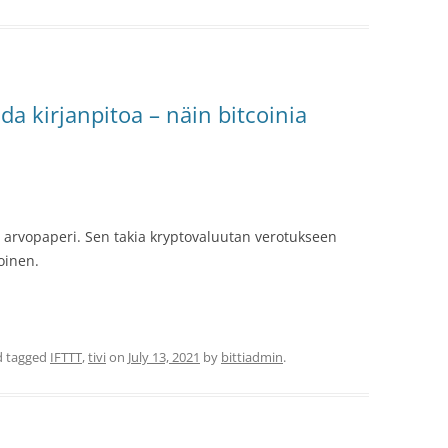
hda kirjanpitoa – näin bitcoinia
ikä arvopaperi. Sen takia kryptovaluutan verotukseen
toinen.
 tagged
IFTTT
,
tivi
on
July 13, 2021
by
bittiadmin
.