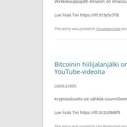
Verkkokauppajätti Amazon on ilmaissu
Lue lisää Tivi https://ift.tt/3y5s3TB
This entry was posted in
Uncategorized
and
Bitcoinin hiilijalanjälki
YouTube-videoita
Leave a reply
Kryptovaluutta vie sähköä suunnilleen
Lue lisää Tivi https://ift.tt/2U0M8f9
This entry was posted in
Uncategorized
and