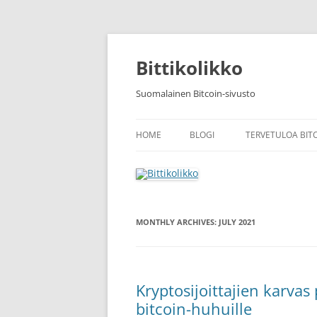
Skip
to
content
Bittikolikko
Suomalainen Bitcoin-sivusto
HOME
BLOGI
TERVETULOA BIT
MONTHLY ARCHIVES:
JULY 2021
Kryptosijoittajien karva
bitcoin-huhuille