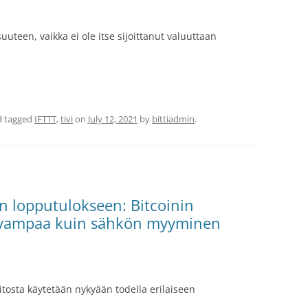
uteen, vaikka ei ole itse sijoittanut valuuttaan
 tagged
IFTTT
,
tivi
on
July 12, 2021
by
bittiadmin
.
än lopputulokseen: Bitcoinin
avampaa kuin sähkön myyminen
tosta käytetään nykyään todella erilaiseen