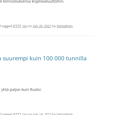
t kiinnostuksensa kryptovaluuttoihin.
 tagged
IFTTT
,
tivi
on
July 26, 2021
by
bittiadmin
.
 on suurempi kuin 100 000 tunnilla
 yhtä paljon kuin Ruotsi.
 tagged
IFTTT
,
tivi
on
July 14, 2021
by
bittiadmin
.