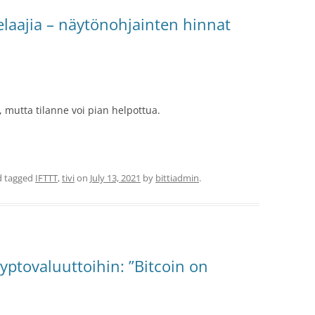
pelaajia – näytönohjainten hinnat
 mutta tilanne voi pian helpottua.
 tagged
IFTTT
,
tivi
on
July 13, 2021
by
bittiadmin
.
yptovaluuttoihin: ”Bitcoin on