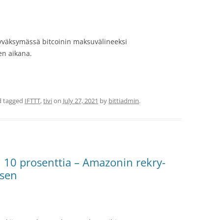
yväksymässä bitcoinin maksuvälineeksi
en aikana.
 tagged
IFTTT
,
tivi
on
July 27, 2021
by
bittiadmin
.
i 10 prosenttia – Amazonin rekry-
ksen