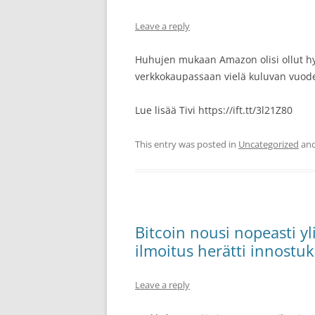
Leave a reply
Huhujen mukaan Amazon olisi ollut h
verkkokaupassaan vielä kuluvan vuod
Lue lisää Tivi https://ift.tt/3l21Z80
This entry was posted in
Uncategorized
and
Bitcoin nousi nopeasti yl
ilmoitus herätti innostu
Leave a reply