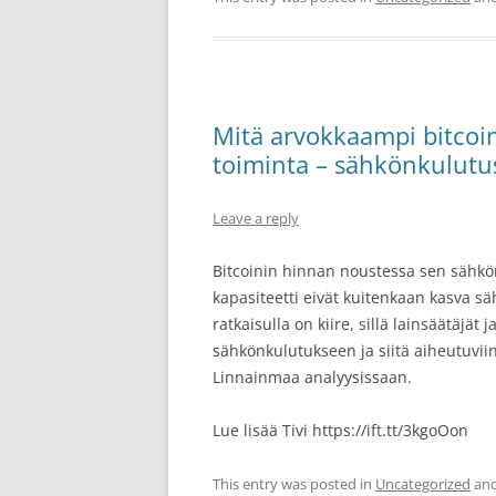
Mitä arvokkaampi bitcoi
toiminta – sähkönkulutu
Leave a reply
Bitcoinin hinnan noustessa sen sähkö
kapasiteetti eivät kuitenkaan kasva
ratkaisulla on kiire, sillä lainsäätäjä
sähkönkulutukseen ja siitä aiheutuviin
Linnainmaa analyysissaan.
Lue lisää Tivi https://ift.tt/3kgoOon
This entry was posted in
Uncategorized
and