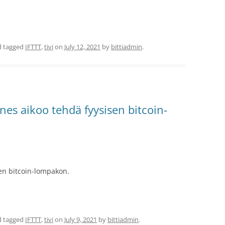
 tagged
IFTTT
,
tivi
on
July 12, 2021
by
bittiadmin
.
es aikoo tehdä fyysisen bitcoin-
en bitcoin-lompakon.
 tagged
IFTTT
,
tivi
on
July 9, 2021
by
bittiadmin
.