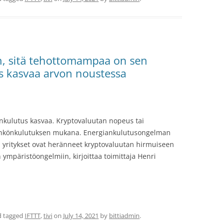
n, sitä tehottomampaa on sen
s kasvaa arvon noustessa
nkulutus kasvaa. Kryptovaluutan nopeus tai
 sähkönkulutuksen mukana. Energiankulutusongelman
t ja yritykset ovat heränneet kryptovaluutan hirmuiseen
 ympäristöongelmiin, kirjoittaa toimittaja Henri
 tagged
IFTTT
,
tivi
on
July 14, 2021
by
bittiadmin
.